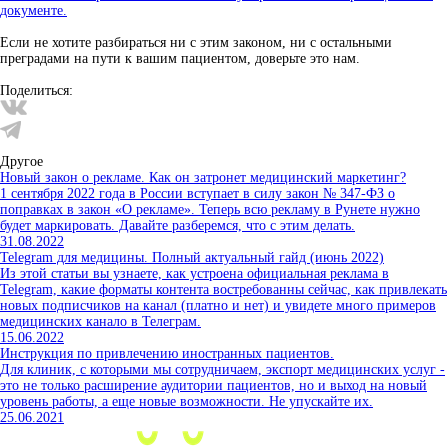
документе.
Если не хотите разбираться ни с этим законом, ни с остальными
преградами на пути к вашим пациентом, доверьте это нам.
Поделиться:
Другое
Новый закон о рекламе. Как он затронет медицинский маркетинг?
1 сентября 2022 года в России вступает в силу закон № 347-ФЗ о
поправках в закон «О рекламе». Теперь всю рекламу в Рунете нужно
будет маркировать. Давайте разберемся, что с этим делать.
31.08.2022
Telegram для медицины. Полный актуальный гайд (июнь 2022)
Из этой статьи вы узнаете, как устроена официальная реклама в
Telegram, какие форматы контента востребованны сейчас, как привлекать
новых подписчиков на канал (платно и нет) и увидете много примеров
медицинских канало в Телеграм.
15.06.2022
Инструкция по привлечению иностранных пациентов.
Для клиник, с которыми мы сотрудничаем, экспорт медицинских услуг -
это не только расширение аудитории пациентов, но и выход на новый
уровень работы, а еще новые возможности. Не упускайте их.
25.06.2021