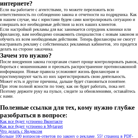
интернете?
Если вы работаете с агентствами, то можете переложить всю
ответственность по соблюдению закона и отчетности на подрядчика. Как
в нашем случае, мы с юристами будем сами контролировать ситуацию и
совершать все необходимые действия за всех наших клиентов.
Если настройкой рекламы для вас занимается сотрудник клиники или
фрилансер, вам необходимо ознакомить специалистов с новым законом и
обучить их всем необходимым действиям. Теперь фрилансеры не смогут
настраивать рекламу с собственныхх рекламных кабинетов, это придется
делать на стороне заказчика.
Зачем это нужно?
После внедрения закона госорганам станет проще контролировать рынок,
бороться с мошенниками и пресекать распространение противозаконной
информации. Новые правила усложняют жизнь фрилансерам и
простимулируют часть из них зарегистрировать свою деятельность.
Может есть и другие причины, дальше будет становиться понятнее.
При этом полной ясности по тому, как он будет работать, пока нет.
Поэтому держите руку на пульсе, следите за обновлениями, оставайтесь
с нами.
Полезные ссылки для тех, кому нужно глубже
разобраться в вопросе:
Как все будет устроено Вконтакте
Как все будет устроено в Mytarget
Что делать с Яндексом
Больше 100 вопросов-ответов по закону о рекламе. 55! страниц в PDF-